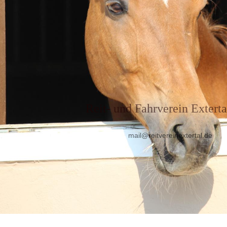
Reit- und Fahrverein
Extertal
mail@reitvereinextertal.de