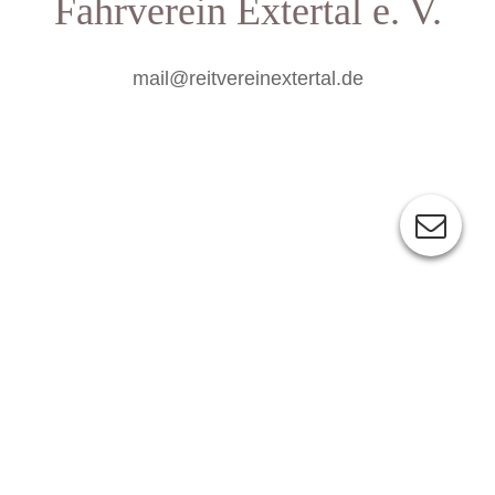
Fahrverein
Extertal e. V.
mail@reitvereinextertal.de
Liebe Freundinnen und Freunde des Reitsports!
willkommen auf der Webpräsenz des Reit- und Fahrvereins
Extertal e.V.!
Der Vorstand